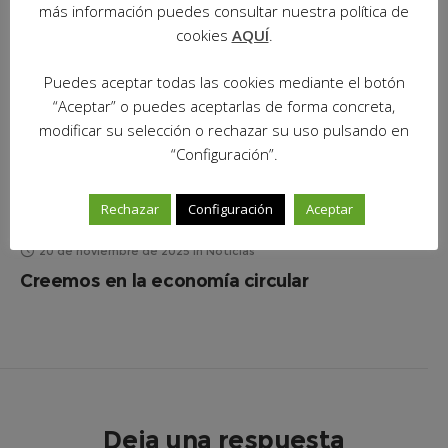
más información puedes consultar nuestra política de
cookies
AQUÍ
.
Puedes aceptar todas las cookies mediante el botón
“Aceptar” o puedes aceptarlas de forma concreta,
modificar su selección o rechazar su uso pulsando en
“Configuración”.
Rechazar
Configuración
Aceptar
20 de noviembre de 2025
in
Noticias
Creemos en la economía circular
Deja una respuesta