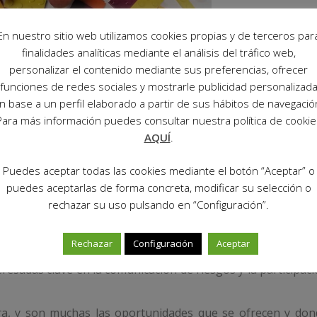
En nuestro sitio web utilizamos cookies propias y de terceros par
finalidades analíticas mediante el análisis del tráfico web,
personalizar el contenido mediante sus preferencias, ofrecer
funciones de redes sociales y mostrarle publicidad personalizad
n base a un perfil elaborado a partir de sus hábitos de navegació
Para más información puedes consultar nuestra política de cookie
AQUÍ
.
s y atender sus dificultades.
Puedes aceptar todas las cookies mediante el botón “Aceptar” o
puedes aceptarlas de forma concreta, modificar su selección o
do especial importancia.
rechazar su uso pulsando en “Configuración”.
idad su trabajo y su tiempo, su respuesta fue inmediata.
Rechazar
Configuración
Aceptar
paración y Respuesta COVID- 19 de la OMS se identifica a 
esadas clave en la comunicación de riesgos y la participac
ora, y son muchas las oportunidades que se ofrecen y don