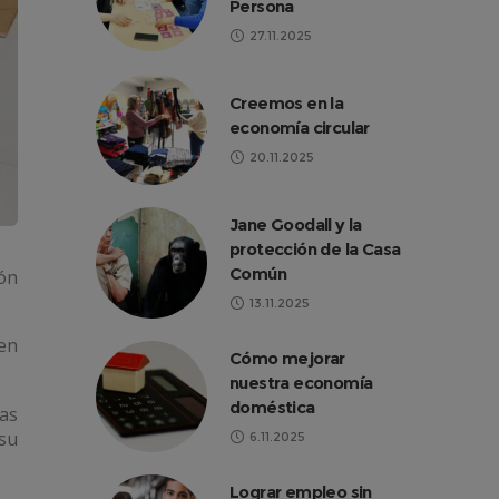
Persona
27.11.2025
Creemos en la
economía circular
20.11.2025
Jane Goodall y la
protección de la Casa
Común
ón
13.11.2025
ven
Cómo mejorar
nuestra economía
doméstica
as
su
6.11.2025
Lograr empleo sin