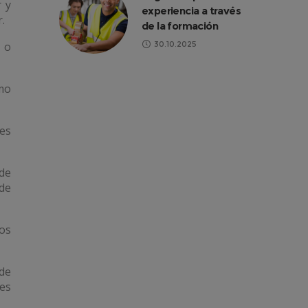
r y
experiencia a través
.
de la formación
 o
30.10.2025
mo
res
 de
de
los
 de
es