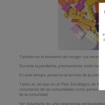
e
También es el momento de recoger sus necesidade
Durante la pandemia, precisamente, están tenien
En este tiempo, pusieron al servicio de la comun
Tanto es así que en el Plan Estratégico de Pre
voluntarios de las comunidades como partes inter
de la comunidad.
Ser voluntario es una experiencia enriqueced