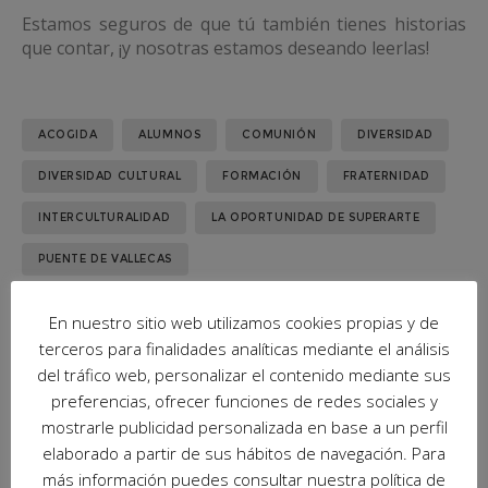
Estamos seguros de que tú también tienes historias
que contar, ¡y nosotras estamos deseando leerlas!
ACOGIDA
ALUMNOS
COMUNIÓN
DIVERSIDAD
DIVERSIDAD CULTURAL
FORMACIÓN
FRATERNIDAD
INTERCULTURALIDAD
LA OPORTUNIDAD DE SUPERARTE
PUENTE DE VALLECAS
En nuestro sitio web utilizamos cookies propias y de
terceros para finalidades analíticas mediante el análisis
Related posts
del tráfico web, personalizar el contenido mediante sus
preferencias, ofrecer funciones de redes sociales y
mostrarle publicidad personalizada en base a un perfil
elaborado a partir de sus hábitos de navegación. Para
más información puedes consultar nuestra política de