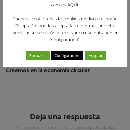
cookies
AQUÍ
.
Puedes aceptar todas las cookies mediante el botón
“Aceptar” o puedes aceptarlas de forma concreta,
modificar su selección o rechazar su uso pulsando en
“Configuración”.
Rechazar
Configuración
Aceptar
20 de noviembre de 2025
in
Noticias
Creemos en la economía circular
Deja una respuesta
Tu dirección de correo electrónico no será publicada.
Los