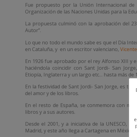
Fue propuesto por la Unión Internacional de 
Organización de las Naciones Unidas para la Educ
La propuesta culminó con la aprobación del 23 
Autor”.
Lo que no todo el mundo sabe es que el Día Inte
en Cataluña, y en un escritor valenciano,
Vicente
En 1926 fue aprobado por el rey Alfonso XIII y e
haciéndola coincidir con Sant Jordi- San Jorg
Etiopía, Inglaterra y un largo etc… hasta más de 
En la festividad de Sant Jordi- San Jorge, es tra
del amor y de los libros.
En el resto de España, se conmemora con multi
libros y a sus autores.
e
Desde el 2001, y a iniciativa de la UNESCO, un
Madrid, y este año llega a Cartagena en México.