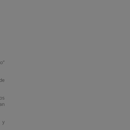
jo”
de
os
ían
 y