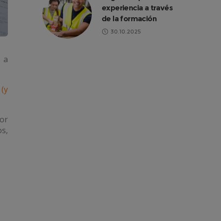
experiencia a través
de la formación
30.10.2025
 a
 (y
por
os,