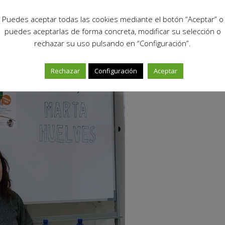
ho y anda mucho, ve mucho y sabe mucho”.
Puedes aceptar todas las cookies mediante el botón “Aceptar” o
puedes aceptarlas de forma concreta, modificar su selección o
rechazar su uso pulsando en “Configuración”.
Rechazar
Configuración
Aceptar