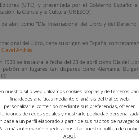
Editores (UTE), y presentada por el Gobierno Español a 
ación, la Ciencia y la Cultura (UNESCO).
de abril como “Día Internacional del Libro y del Derecho
rnacional del Libro, tiene su origen en España, concretame
 Clavel Andrés
.
n 1930 se instaura la fecha del 23 de abril como Día del Lib
e, patrón en lugares tan dispares como Alemania, Bulgari
100.
dición en Cataluña regalar una rosa y un libro, ya que es el 
En nuestro sitio web utilizamos cookies propias y de terceros par
finalidades analíticas mediante el análisis del tráfico web,
personalizar el contenido mediante sus preferencias, ofrecer
tud de actos, lecturas y eventos que rinden homenaje a l
funciones de redes sociales y mostrarle publicidad personalizad
n base a un perfil elaborado a partir de sus hábitos de navegació
 comité experto elige cada año una capital del libro, emp
Para más información puedes consultar nuestra política de cookie
AQUÍ
.