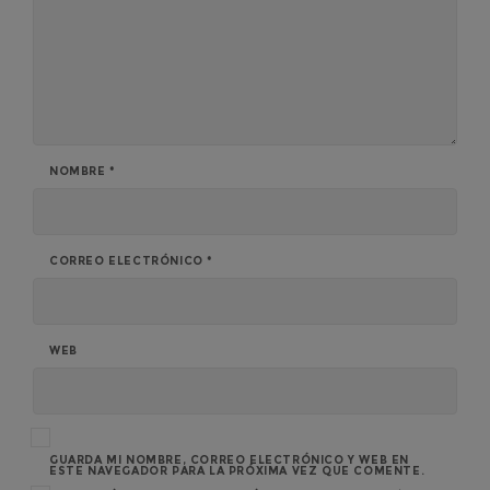
NOMBRE
*
CORREO ELECTRÓNICO
*
WEB
GUARDA MI NOMBRE, CORREO ELECTRÓNICO Y WEB EN
ESTE NAVEGADOR PARA LA PRÓXIMA VEZ QUE COMENTE.