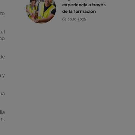
experiencia a través
de la formación
to
30.10.2025
 el
po
de
a y
núa
ia
én,