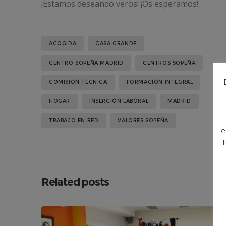
¡Estamos deseando veros! ¡Os esperamos!
ACOGIDA
CASA GRANDE
CENTRO SOPEÑA MADRID
CENTROS SOPEÑA
COMISIÓN TÉCNICA
FORMACIÓN INTEGRAL
HOGAR
INSERCIÓN LABORAL
MADRID
TRABAJO EN RED
VALORES SOPEÑA
e
Related posts