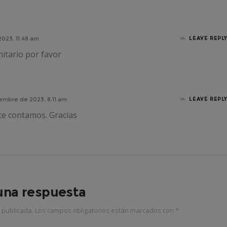
023, 11:48 am
LEAVE REPL
itario por favor
iembre de 2023, 8:11 am
LEAVE REPL
te contamos. Gracias
una respuesta
 publicada.
Los campos obligatorios están marcados con
*