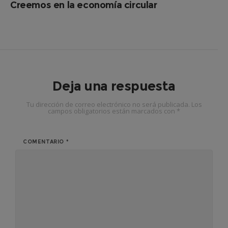
Creemos en la economía circular
Deja una respuesta
Tu dirección de correo electrónico no será publicada.
Los
campos obligatorios están marcados con
*
COMENTARIO
*