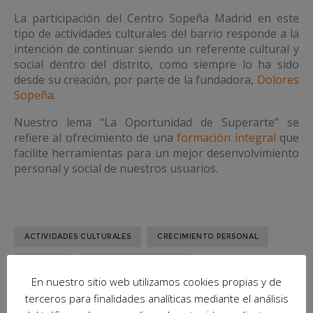
La participación del Centro Sopeña Madrid en este
tipo de actividades culturales del barrio responde a la
intención de continuar siendo un referente cultural y
social dentro del distrito, como siempre lo ha sido
desde su creación, por parte de la fundadora,
Dolores
Sopeña
.
Nuestro lema “La Oportunidad de Superarte” se
refiere al ofrecimiento de una
formación integral
que
facilite herramientas para un mejor desenvolvimiento
personal y social de nuestros usuarios.
ACTIVIDADES CULTURALES
CRECIMIENTO PERSONAL
CULTURA
FORMACIÓN INTEGRAL
En nuestro sitio web utilizamos cookies propias y de
LA OPORTUNIDAD DE SUPERARTE
LITERATURA
POESÍA
terceros para finalidades analíticas mediante el análisis