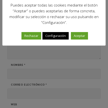
Puedes aceptar todas las cookies mediante el botón
“Aceptar” o puedes aceptarlas de forma concreta,
modificar su selección o rechazar su uso pulsando en
“Configuración”.
Rechazar
Configuración
Aceptar
NOMBRE
*
CORREO ELECTRÓNICO
*
WEB