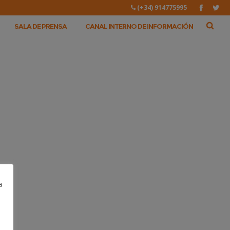
(+34) 914775995
SALA DE PRENSA
CANAL INTERNO DE INFORMACIÓN
a
a