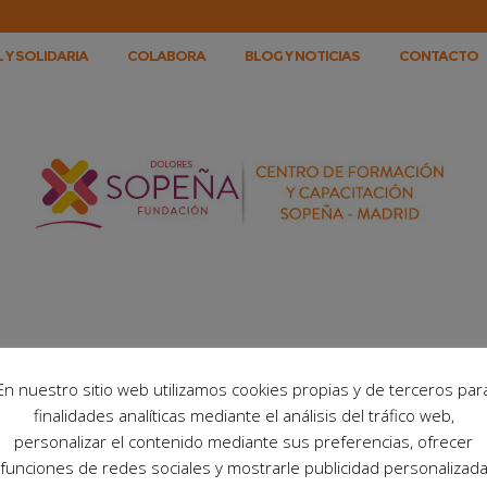
 Y SOLIDARIA
COLABORA
BLOG Y NOTICIAS
CONTACTO
En nuestro sitio web utilizamos cookies propias y de terceros par
finalidades analíticas mediante el análisis del tráfico web,
personalizar el contenido mediante sus preferencias, ofrecer
funciones de redes sociales y mostrarle publicidad personalizad