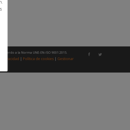
n.
s
e acuerdo a la Norma UNE-EN-ISO 9001:2015.
e privacidad
|
Política de cookies
|
Gestionar