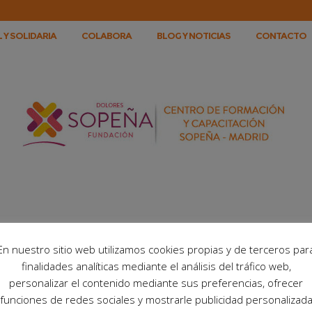
 Y SOLIDARIA
COLABORA
BLOG Y NOTICIAS
CONTACTO
En nuestro sitio web utilizamos cookies propias y de terceros par
finalidades analíticas mediante el análisis del tráfico web,
personalizar el contenido mediante sus preferencias, ofrecer
funciones de redes sociales y mostrarle publicidad personalizad