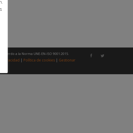
n.
s
e acuerdo a la Norma UNE-EN-ISO 9001:2015.
e privacidad
|
Política de cookies
|
Gestionar