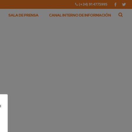
(+34) 914775995
SALA DE PRENSA
CANAL INTERNO DE INFORMACIÓN
a
a