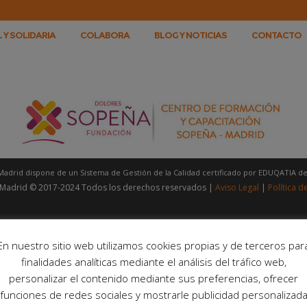
 Y SOLIDARIA
COLABORA
BLOG Y NOTICIAS
CONTACTO
Madrid dispone de un Sistema de Gestión de la Calidad certificado por EDUQATIA d
 Madrid © 2017-2024 Todos los derechos reservados |
Aviso Legal
|
Política d
En nuestro sitio web utilizamos cookies propias y de terceros par
finalidades analíticas mediante el análisis del tráfico web,
personalizar el contenido mediante sus preferencias, ofrecer
funciones de redes sociales y mostrarle publicidad personalizad