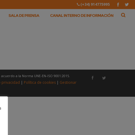
(+34) 914775995
SALA DE PRENSA
CANAL INTERNO DE INFORMACIÓN
e acuerdo a la Norma UNE-EN-ISO 9001:2015.
e privacidad
|
Política de cookies
|
Gestionar
a
a